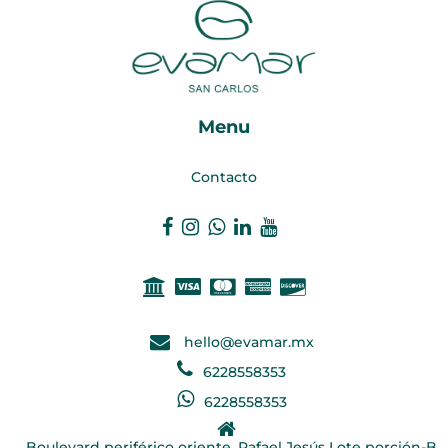
Menu
Contacto
hello@evamar.mx
6228558353
6228558353
Boulevard periférico oriente, Rafael Jesús Lote porción-B